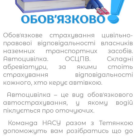
Обовʼязкове страхування цивільно-
правової відповідальності власників
наземних транспортних засобів.
Автоцивілка. ОСЦПВ. Складні
абревіатури, за якими стоїть
страхування відповідальності
кожного, хто керує автівкою.
Автоцивілка – це вид обовʼязкового
автострахування, у якому водій
піклується про оточуючих.
Команда НАСУ разом з Тетянкою
допоможуть вам розібратись що до